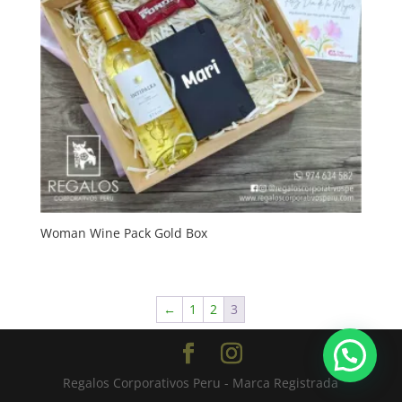
Woman Wine Pack Gold Box
←
1
2
3
Regalos Corporativos Peru - Marca Registrada