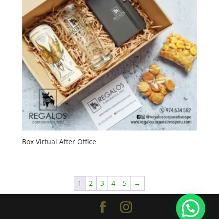
Box Virtual After Office
1
2
3
4
5
→