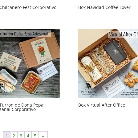
Chilcanero Fest Corporativo
Box Navidad Coffee Lover
Turron de Dona Pepa
Box Virtual After Office
sanal Corporativo
1
2
3
4
5
→