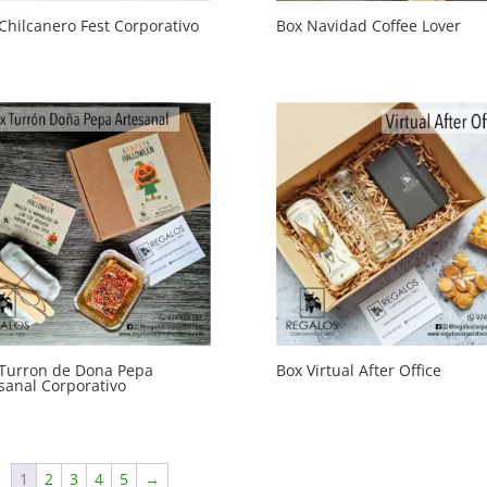
Chilcanero Fest Corporativo
Box Navidad Coffee Lover
Turron de Dona Pepa
Box Virtual After Office
sanal Corporativo
1
2
3
4
5
→