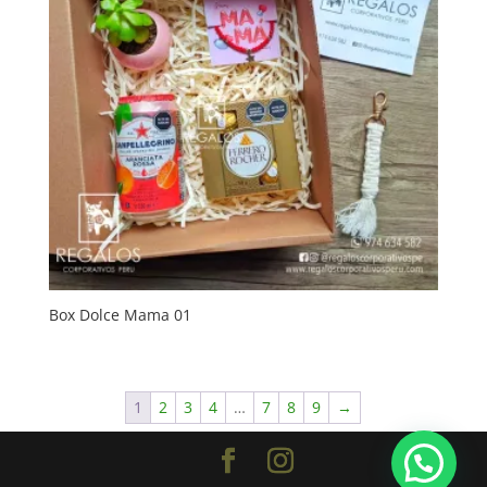
Box Dolce Mama 01
1
2
3
4
…
7
8
9
→