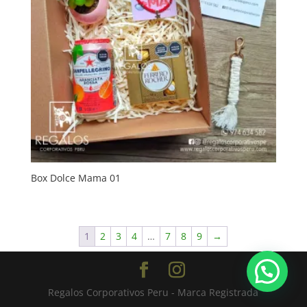
Box Dolce Mama 01
1
2
3
4
…
7
8
9
→
Regalos Corporativos Peru - Marca Registrada