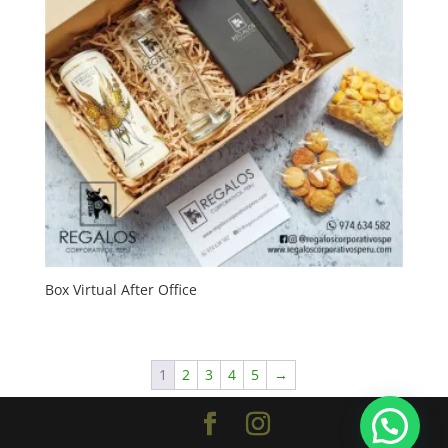
Box Virtual After Office
1
2
3
4
5
→