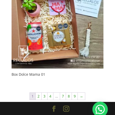
Box Dolce Mama 01
1
2
3
4
…
7
8
9
→