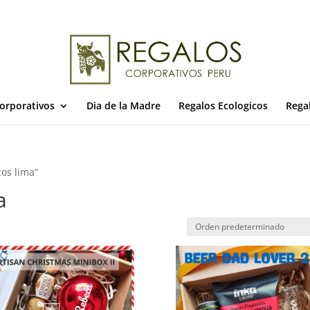
orporativos
Dia de la Madre
Regalos Ecologicos
Rega
cos lima”
a