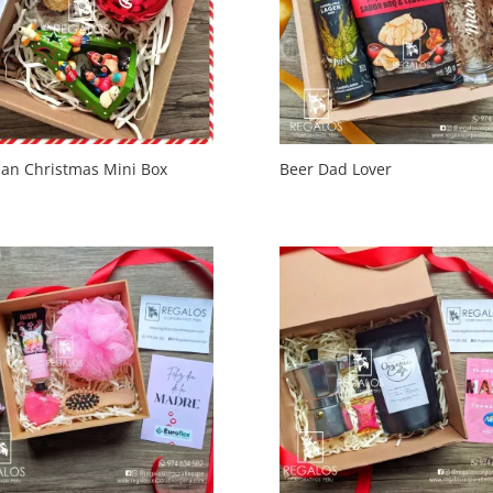
san Christmas Mini Box
Beer Dad Lover