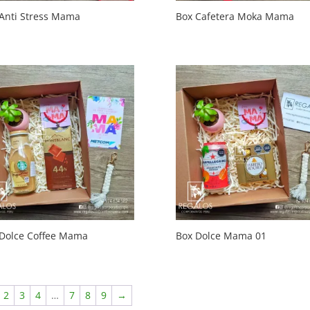
Anti Stress Mama
Box Cafetera Moka Mama
Dolce Coffee Mama
Box Dolce Mama 01
2
3
4
…
7
8
9
→