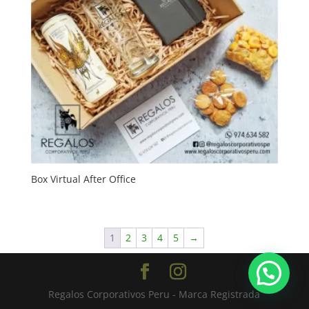
Box Virtual After Office
1
2
3
4
5
→
Regalos Corporativos Peru - Marca Registrada