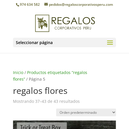
974 634 582
pedidos@regaloscorporativosperu.com
Seleccionar página
Inicio
/
Productos etiquetados “regalos
flores”
/ Página 5
regalos flores
Mostrando 37–43 de 43 resultados