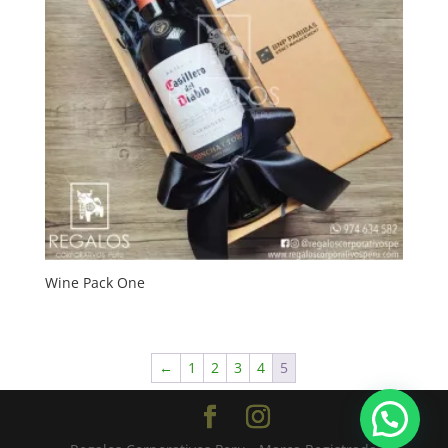
Wine Pack One
←
1
2
3
4
5