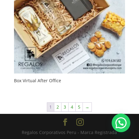
Box Virtual After Office
1
2
3
4
5
→
Regalos Corporativos Peru - Marca Registrada