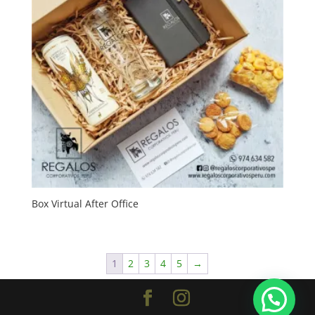
Box Virtual After Office
1
2
3
4
5
→