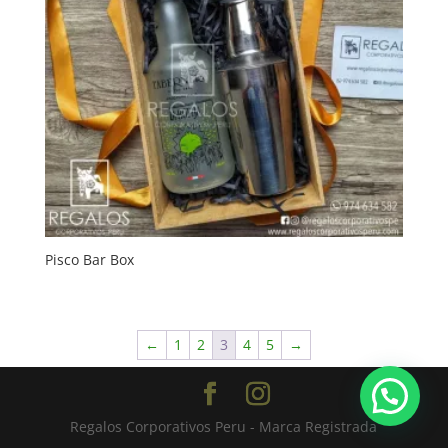
Pisco Bar Box
←
1
2
3
4
5
→
Regalos Corporativos Peru - Marca Registrada