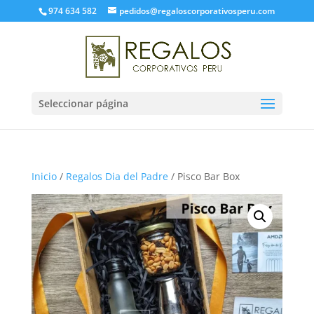
974 634 582
pedidos@regaloscorporativosperu.com
Seleccionar página
Inicio
/
Regalos Dia del Padre
/ Pisco Bar Box