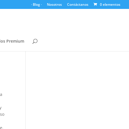
· Blog ·
Nosotros
Contáctanos
0 elementos
los Premium
ra
y
oso
e,