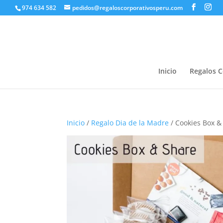
974 634 582
pedidos@regaloscorporativosperu.com
Inicio
Regalos C
Inicio
/
Regalo Dia de la Madre
/ Cookies Box &