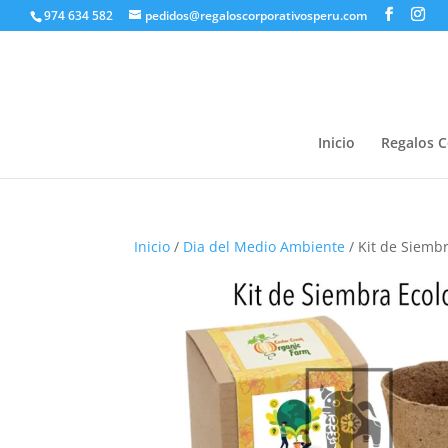
974 634 582
pedidos@regaloscorporativosperu.com
Inicio
Regalos C
Inicio
/
Dia del Medio Ambiente
/ Kit de Siemb