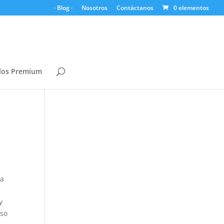
· Blog ·
Nosotros
Contáctanos
0 elementos
los Premium
ra
y
oso