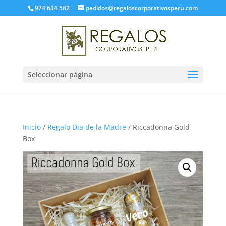
974 634 582
pedidos@regaloscorporativosperu.com
Seleccionar página
Inicio
/
Regalo Dia de la Madre
/ Riccadonna Gold
Box