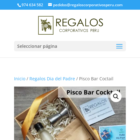
974 634 582
pedidos@regaloscorporativosperu.com
Seleccionar página
Inicio
/
Regalos Dia del Padre
/ Pisco Bar Coctail