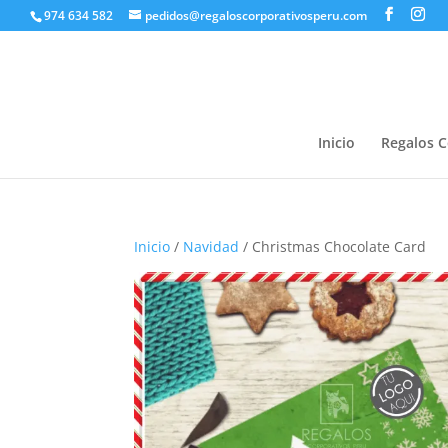
974 634 582
pedidos@regaloscorporativosperu.com
Inicio
Regalos C
Inicio
/
Navidad
/ Christmas Chocolate Card