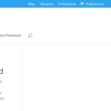
· Blog ·
Nosotros
Contáctanos
0 elementos
los Premium
d
ra
y
oso